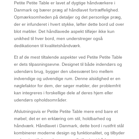
Petite Petite Table er lavet af dygtige håndværkere i
Danmark og bærer præg af håndlavet fortræffelighed.
Opmærksomheden på detaljer og det personlige præg,
der er infunderet i hvert stykke, løfter dette bord ud over
blot møbler. Det håndlavede aspekt tilføjer ikke kun
unikhed til hver bord, men understreger også
dedikationen til kvalitetshåndværk.
Et af de mest tiltalende aspekter ved Petite Petite Table
er dets tilpasningsevne. Designet til både indendørs og
udendørs brug, bygger den ubesværet bro mellem
indvendige og udvendige rum. Denne alsidighed er en
nøglefaktor for dem, der søger møbler, der problemfrit
kan integreres i forskellige dele af deres hjem eller
udendørs opholdsområder.
Afslutningsvis er Petite Petite Table mere end bare et
møbel; det er en erklæring om stil, holdbarhed og
håndværk. Håndlavet i Danmark, dette bord i rustfrit stål
kombinerer moderne design og funktionalitet, og tilbyder