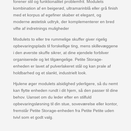
forener stil og funktionalitet problemfrit. Modulets
kombination af en beigerød, ultramarinblå eller grå finish
med et korpus af egefiner skaber et elegant, og
moderne æstetisk udtryk, der komplementerer en bred
vifte af indretnings muligheder
Modulets to eller tre rummelige skuffer giver rigelig
opbevaringsplads til forskellige ting, mens skillevæggene
i den øverste skuffe sikrer, at dine ejendele forbliver
organiserede og let tilgængelige. Petite Storage-
enheden er lavet af pulverlakeret stål og kan prale af
holdbarhed og et slankt, industrielt look.
Hjulene øger modulets alsidighed yderligere, så du nemt
kan flytte enheden rundt i dit hjem, så den passer til dine
behov. Uanset om du leder efter en stilfuld
opbevaringsløsning til din stue, soveværelse eller kontor,
fremstår Petite Storage-enheden fra Petite Petite uden
tvivl som et godt valg.