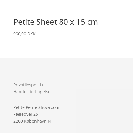
Petite Sheet 80 x 15 cm.
990,00
DKK.
Privatlivspolitik
Handelsbetingelser
Petite Petite Showroom
Fælledvej 25
2200 København N