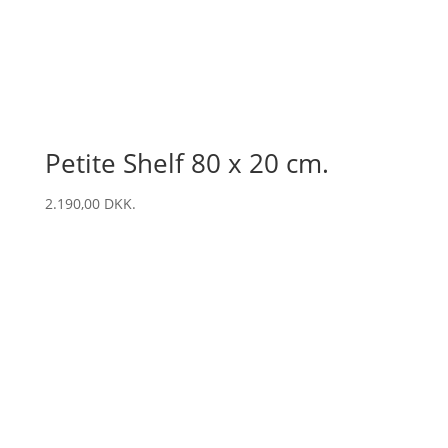
Petite Shelf 80 x 20 cm.
2.190,00
DKK.