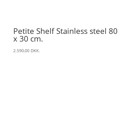
Petite Shelf Stainless steel 80
x 30 cm.
2.590,00
DKK.