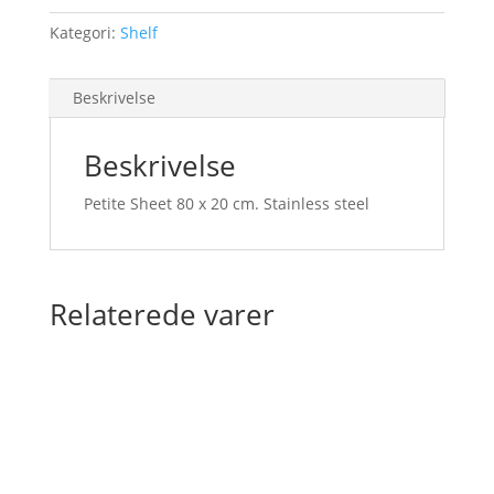
antal
Kategori:
Shelf
Beskrivelse
Beskrivelse
Petite Sheet 80 x 20 cm. Stainless steel
Relaterede varer