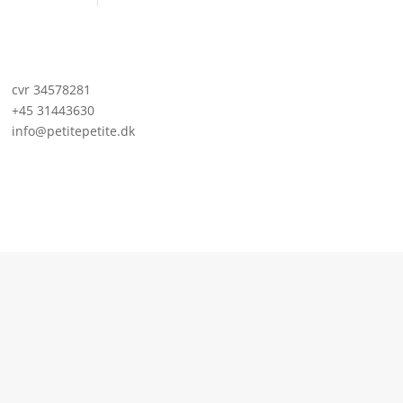
cvr 34578281
+45 31443630
info@petitepetite.dk